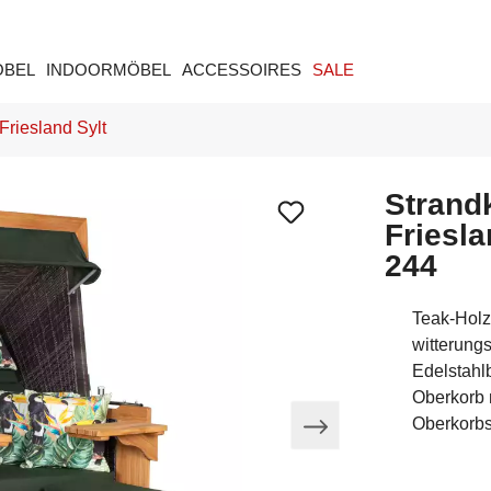
ÖBEL
INDOORMÖBEL
ACCESSOIRES
SALE
riesland Sylt
Strand
Friesla
244
Teak-Holz
witterung
Edelstahl
Oberkorb 
Oberkorbs