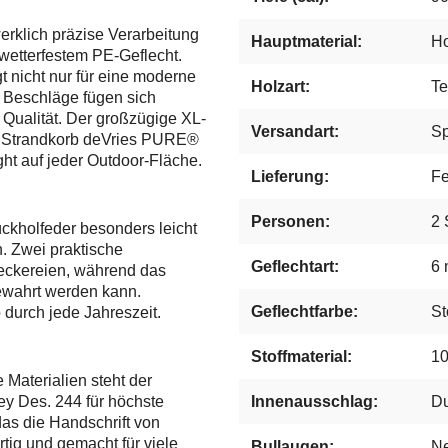
rklich präzise Verarbeitung
Hauptmaterial:
Ho
wetterfestem PE-Geflecht.
t nicht nur für eine moderne
Holzart:
Te
e Beschläge fügen sich
 Qualität. Der großzügige XL-
Versandart:
Sp
en Strandkorb deVries PURE®
ht auf jeder Outdoor-Fläche.
Lieferung:
Fe
Personen:
2 
ckholfeder besonders leicht
. Zwei praktische
Geflechtart:
6 
 Leckereien, während das
bewahrt werden kann.
Geflechtfarbe:
St
b durch jede Jahreszeit.
Stoffmaterial:
10
Materialien steht der
y Des. 244 für höchste
Innenausschlag:
Du
das die Handschrift von
tig und gemacht für viele
Bullaugen:
Ne