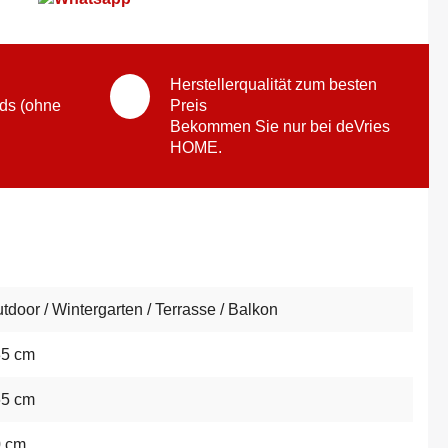
Herstellerqualität zum besten
ds (ohne
Preis
Bekommen Sie nur bei deVries
HOME.
tdoor / Wintergarten / Terrasse / Balkon
35 cm
65 cm
0 cm