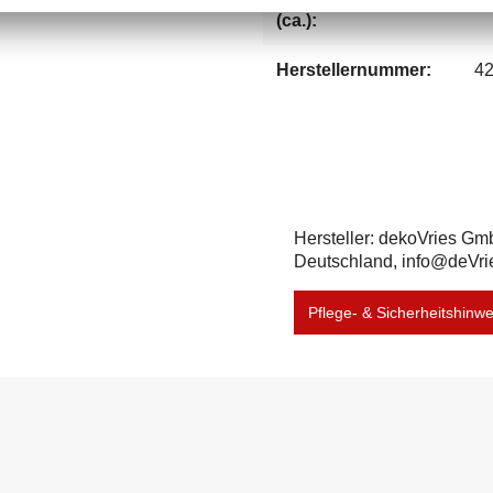
(ca.):
Herstellernummer:
4
Hersteller: dekoVries Gm
Deutschland, info@deVri
Pflege- & Sicherheitshinw