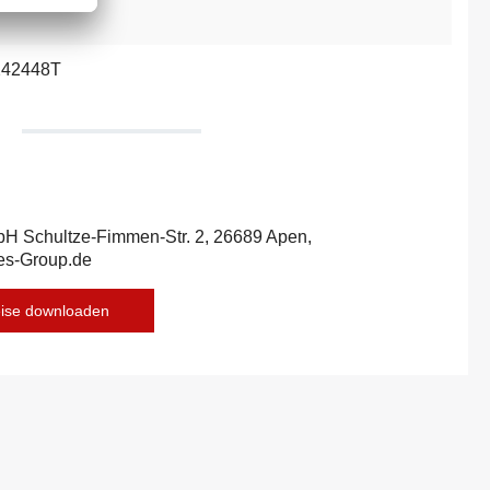
242448T
bH Schultze-Fimmen-Str. 2, 26689 Apen,
es-Group.de
eise downloaden