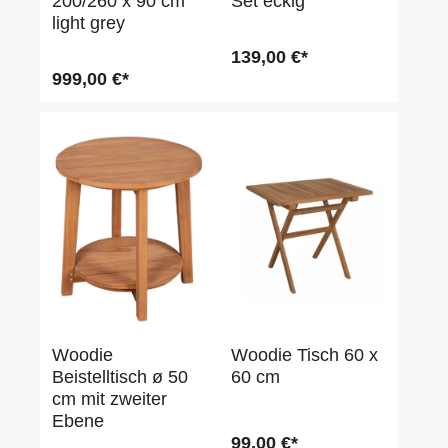
200/260 x 90 cm
Set eckig
light grey
139,00 €*
999,00 €*
Woodie
Woodie Tisch 60 x
Beistelltisch ø 50
60 cm
cm mit zweiter
Ebene
99,00 €*