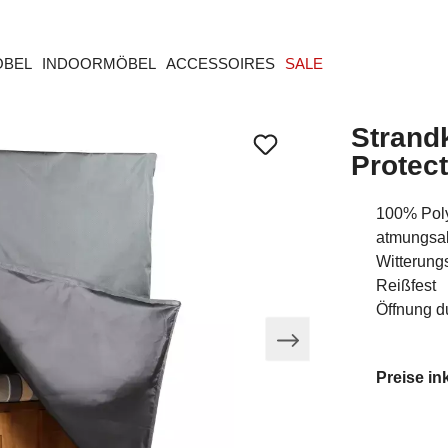
ÖBEL
INDOORMÖBEL
ACCESSOIRES
SALE
Strand
Protec
100% Poly
atmungsak
Witterung
Reißfest
Öffnung d
Preise in