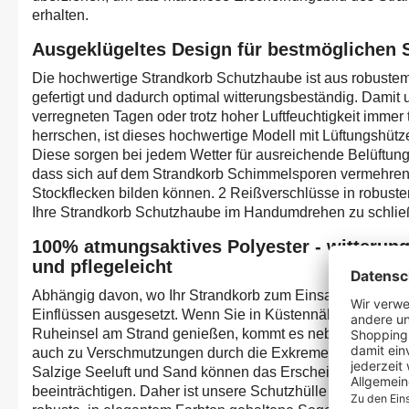
erhalten.
Ausgeklügeltes Design für bestmöglichen 
Die hochwertige Strandkorb Schutzhaube ist aus robuste
gefertigt und dadurch optimal witterungsbeständig. Damit 
verregneten Tagen oder trotz hoher Luftfeuchtigkeit imme
herrschen, ist dieses hochwertige Modell mit Lüftungshütz
Diese sorgen bei jedem Wetter für ausreichende Belüftung
dass sich auf dem Strandkorb Schimmelsporen vermehren
Stockflecken bilden können. 2 Reißverschlüsse in robuster
Ihre Strandkorb Schutzhaube im Handumdrehen zu schlie
100% atmungsaktives Polyester - witterung
und pflegeleicht
Abhängig davon, wo Ihr Strandkorb zum Einsatz kommt, is
Einflüssen ausgesetzt. Wenn Sie in Küstennähe wohnen od
Ruheinsel am Strand genießen, kommt es neben Regen od
auch zu Verschmutzungen durch die Exkremente von Möw
Salzige Seeluft und Sand können das Erscheinungsbild Ih
beeinträchtigen. Daher ist unsere Schutzhülle aus 100% P