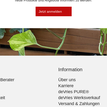
neue Produkte und Angebote informiert zu werden.
Jetzt anmelden
Information
 Berater
Über uns
Karriere
deVries PURE®
eit
deVries Werksverkauf
Versand & Zahlungen