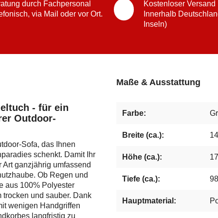
atung durch Fachpersonal
Kostenloser Versand
efonisch, via Mail oder vor Ort.
Innerhalb Deutschlan
Inseln)
Maße & Ausstattung
tuch - für ein
Farbe:
G
rer Outdoor-
Breite (ca.):
1
utdoor-Sofa, das Ihnen
paradies schenkt. Damit Ihr
Höhe (ca.):
1
r Art ganzjährig umfassend
Schutzhaube. Ob Regen und
Tiefe (ca.):
9
re aus 100% Polyester
m trocken und sauber. Dank
Hauptmaterial:
Po
mit wenigen Handgriffen
dkorbes langfristig zu