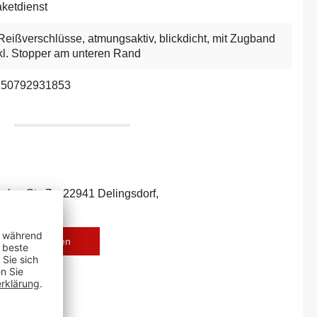
ketdienst
Reißverschlüsse
, atmungsaktiv
, blickdicht, mit Zugband
kl. Stopper am unteren Rand
250792931853
ecker Str. 7c, 22941 Delingsdorf,
r-deko.com
eise downloaden