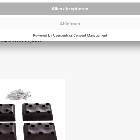
e ist optimal UV- und
hmutzungen jeder Art und
u reinigen. Schützen Sie Ihren
or negativen
en Verschmutzungen. Mit
es Accessoire, das wesentlich
trandkorbs in jeder