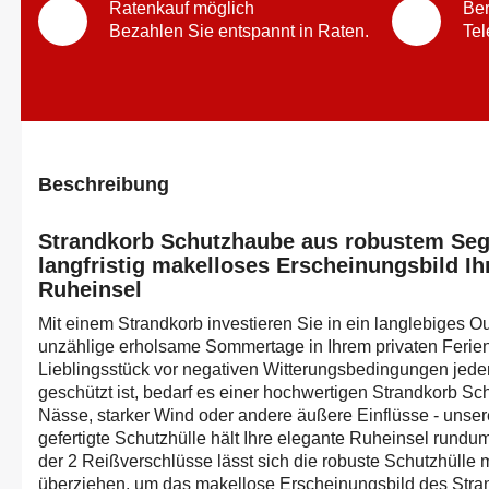
Ratenkauf möglich
Ber
Bezahlen Sie entspannt in Raten.
Tel
Beschreibung
Strandkorb Schutzhaube aus robustem Segel
langfristig makelloses Erscheinungsbild Ih
Ruheinsel
Mit einem Strandkorb investieren Sie in ein langlebiges O
unzählige erholsame Sommertage in Ihrem privaten Ferien
Lieblingsstück vor negativen Witterungsbedingungen jede
geschützt ist, bedarf es einer hochwertigen Strandkorb 
Nässe, starker Wind oder andere äußere Einflüsse - unse
gefertigte Schutzhülle hält Ihre elegante Ruheinsel rundu
der 2 Reißverschlüsse lässt sich die robuste Schutzhülle 
überziehen, um das makellose Erscheinungsbild des Stran