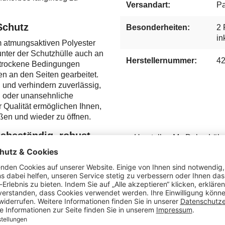
Versandart:
Pa
Schutz
Besonderheiten:
2 
in
m atmungsaktiven Polyester
unter der Schutzhülle auch an
Herstellernummer:
4
r trockene Bedingungen
en an den Seiten gearbeitet.
 und verhindern zuverlässig,
 oder unansehnliche
 Qualität ermöglichen Ihnen,
ßen und wieder zu öffnen.
sbeständig, robust
Hersteller: Mr. Deko, Lüb
Deutschland, verkauf@m
t er verschiedensten äußeren
Pflege- & Sicherheitshinw
er die Vorzüge Ihrer
er starkem Wind mitunter
en und anderen Vögeln.
res Strandkorbes ebenfalls
olyester gearbeitet. Das