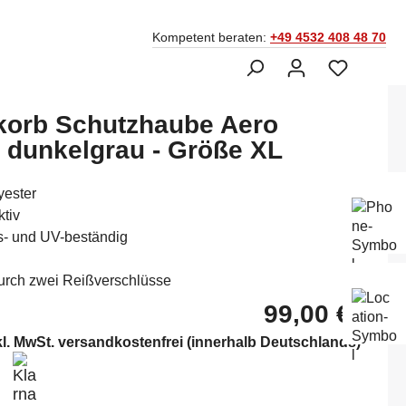
Kompetent beraten:
+49 4532 408 48 70
korb Schutzhaube Aero
t dunkelgrau - Größe XL
Ber
ester
Fac
tiv
045
s- und UV-beständig
urch zwei Reißverschlüsse
Mo-
Sam
99,00 €*
14:
kl. MwSt. versandkostenfrei (innerhalb Deutschlands)