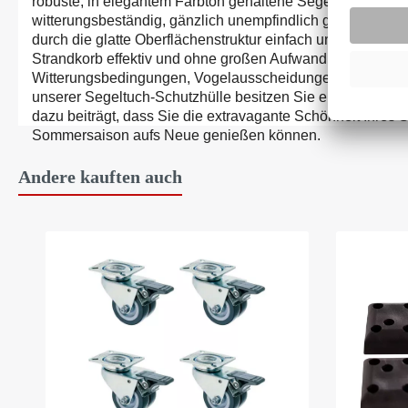
robuste, in elegantem Farbton gehaltene Segeltuch-Geweb
witterungsbeständig, gänzlich unempfindlich gegen Versc
durch die glatte Oberflächenstruktur einfach und schnell z
Strandkorb effektiv und ohne großen Aufwand langfristig v
Witterungsbedingungen, Vogelausscheidungen und ander
unserer Segeltuch-Schutzhülle besitzen Sie ein praktisch
dazu beiträgt, dass Sie die extravagante Schönheit Ihres S
Sommersaison aufs Neue genießen können.
Andere kauften auch