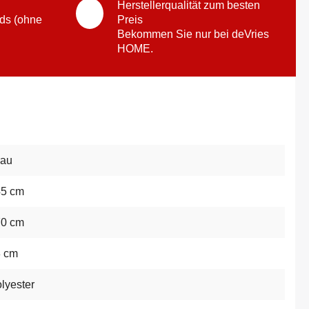
Herstellerqualität zum besten
ds (ohne
Preis
Bekommen Sie nur bei deVries
HOME.
rau
45 cm
70 cm
8 cm
lyester