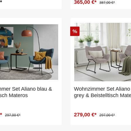
*
365,00 €*
387,00 €*
%
mer Set Aliano blau &
Wohnzimmer Set Aliano 
tisch Materos
grey & Beistelltisch Mat
€*
279,00 €*
297,00 €*
297,00 €*