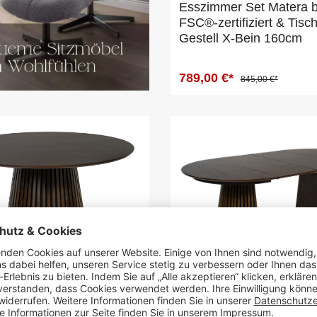
Esszimmer Set Matera 
FSC®-zertifiziert & Tisc
Gestell X-Bein 160cm
789,00 €*
845,00 €*
 Barletta Smoked Oak
Esstisch Barletta Smok
 cm FSC®-zertifiziert
oval 120/210 x 120 cm