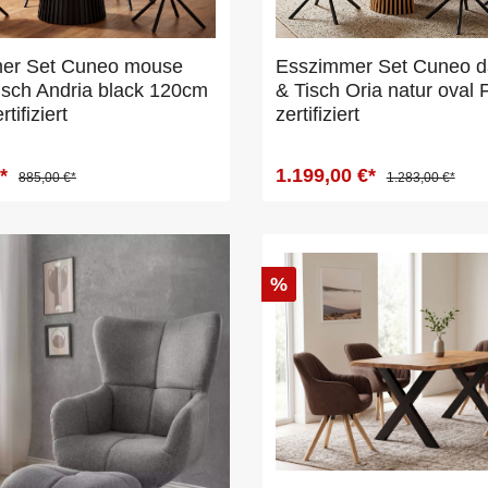
er Set Cuneo mouse
Esszimmer Set Cuneo d
isch Andria black 120cm
& Tisch Oria natur oval
ifiziert
zertifiziert
€*
1.199,00 €*
885,00 €*
1.283,00 €*
%