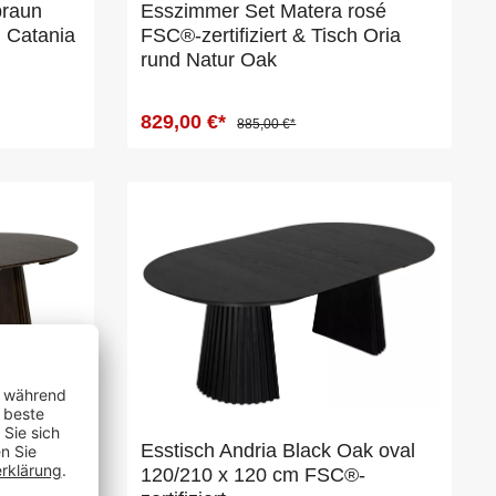
braun
Esszimmer Set Matera rosé
h Catania
FSC®-zertifiziert & Tisch Oria
rund Natur Oak
829,00 €*
885,00 €*
ed Oak
Esstisch Andria Black Oak oval
 FSC®-
120/210 x 120 cm FSC®-