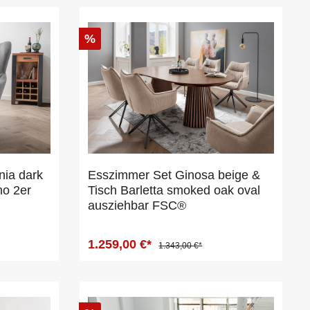
%
ia dark
Esszimmer Set Ginosa beige &
mo 2er
Tisch Barletta smoked oak oval
ausziehbar FSC®
1.259,00 €*
1.343,00 €*