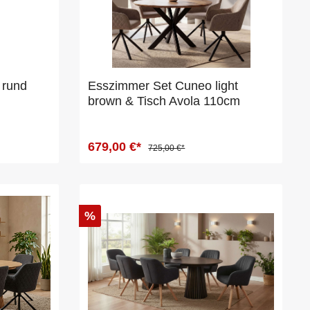
 rund
Esszimmer Set Cuneo light
brown & Tisch Avola 110cm
679,00 €*
725,00 €*
%