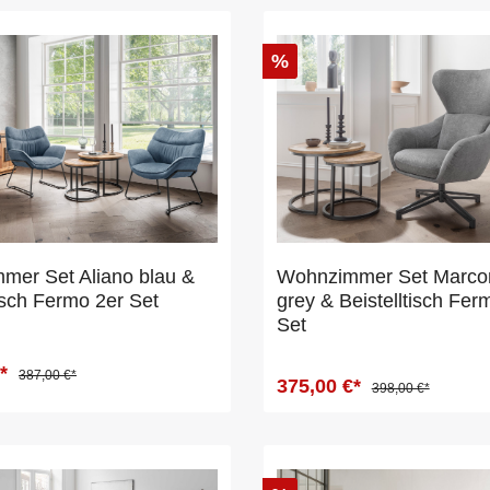
%
mer Set Aliano blau &
Wohnzimmer Set Marcon
tisch Fermo 2er Set
grey & Beistelltisch Fer
Set
€*
387,00 €*
375,00 €*
398,00 €*