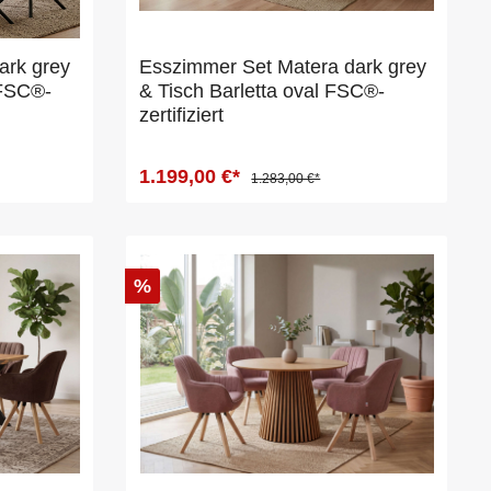
ark grey
Esszimmer Set Matera dark grey
 FSC®-
& Tisch Barletta oval FSC®-
zertifiziert
1.199,00 €*
1.283,00 €*
%