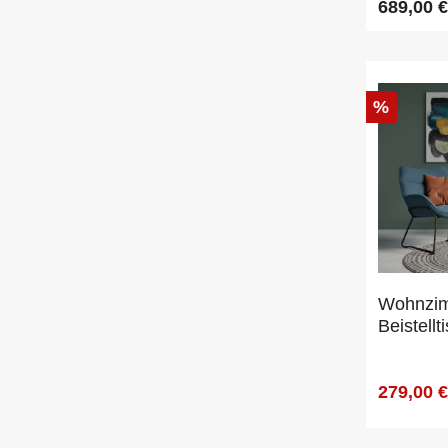
689,00 €
%
Wohnzim
Beistell
279,00 