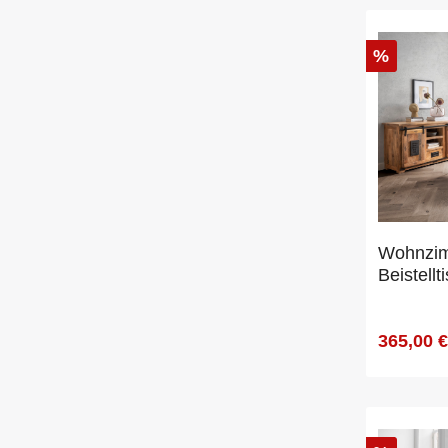
%
Wohnzim
Beistell
365,00 