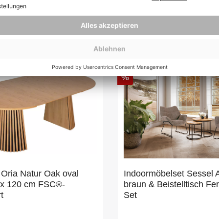
zertifiziert
*
689,00 €*
%
 Oria Natur Oak oval
Indoormöbelset Sessel A
 x 120 cm FSC®-
braun & Beistelltisch Fe
rt
Set