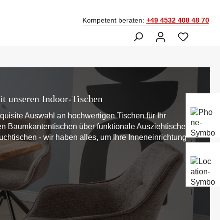
Kompetent beraten:
+49 4532 408 48 70
it unseren Indoor-Tischen
Ber
Fac
xquisite Auswahl an hochwertigen Tischen für Ihr
045
n Baumkantentischen über funktionale Ausziehtische
ouchtischen - wir haben alles, um Ihre Inneneinrichtung
Mo-
Sam
14: