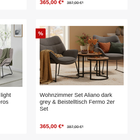
365,00 €*
387,00 €*
%
light
Wohnzimmer Set Aliano dark
eros
grey & Beistelltisch Fermo 2er
Set
365,00 €*
387,00 €*