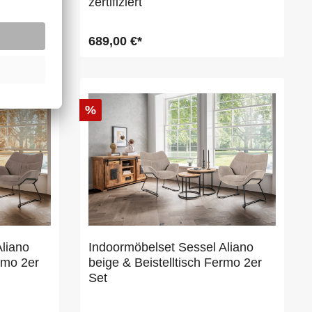
zertifiziert
689,00 €*
%
liano
Indoormöbelset Sessel Aliano
rmo 2er
beige & Beistelltisch Fermo 2er
Set