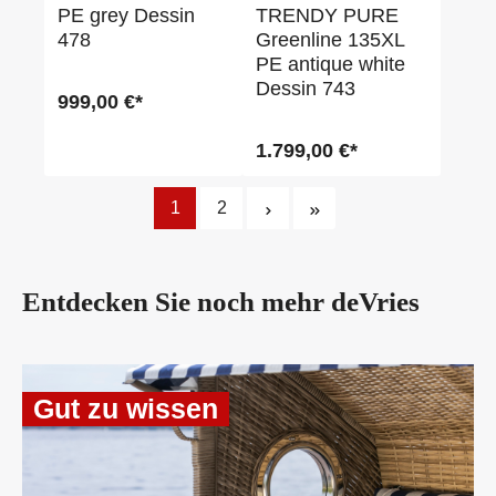
PE grey Dessin
TRENDY PURE
478
Greenline 135XL
PE antique white
Dessin 743
999,00 €*
1.799,00 €*
1
2
Entdecken Sie noch mehr
deVries
Gut zu wissen