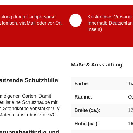
atung durch Fachpersonal
Kostenloser Versand
efonisch, via Mail oder vor Ort.
Innerhalb Deutschlan
Inseln)
Maße & Ausstattung
sitzende Schutzhülle
Farbe:
Tr
im eigenen Garten. Damit
Räume:
Ou
t, ist eine Schutzhaube mit
 Strandkörbe vor starker UV-
Breite (ca.):
1
 Material aus robustem PVC-
Höhe (ca.):
1
terungsbeständig und