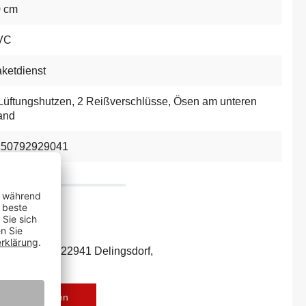
0 cm
VC
ketdienst
Lüftungshutzen
, 2 Reißverschlüsse
, Ösen am unteren
and
250792929041
ecker Str. 7c, 22941 Delingsdorf,
r-deko.com
eise downloaden