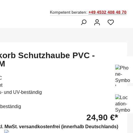
Kompetent beraten:
+49 4532 408 48 70
korb Schutzhaube PVC -
 M
Ber
Fac
045
C
nt
s- und UV-beständig
Mo-
Sam
14:
beständig
24,90 €*
kl. MwSt. versandkostenfrei (innerhalb Deutschlands)