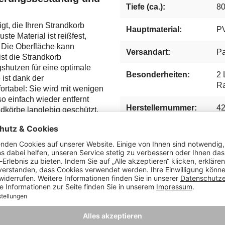
Tiefe (ca.):
8
t, die Ihren Strandkorb
Hauptmaterial:
P
te Material ist reißfest,
 Die Oberfläche kann
Versandart:
Pa
st die Strandkorb
shutzen für eine optimale
Besonderheiten:
2 
 ist dank der
R
rtabel: Sie wird mit wenigen
 einfach wieder entfernt
Herstellernummer:
4
ndkörbe langlebig geschützt.
Hersteller: Mr. Deko, Lüb
Deutschland, verkauf@m
Pflege- & Sicherheitshinw