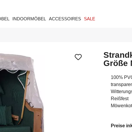
ÖBEL
INDOORMÖBEL
ACCESSOIRES
SALE
Strand
Größe
100% PV
transpare
Witterung
Reißfest
Möwenkot
Preise in