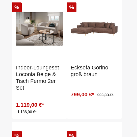
%
%
Indoor-Loungeset
Ecksofa Gorino
Loconia Beige &
groß braun
Tisch Fermo 2er
Set
799,00 €*
999,00 €*
1.119,00 €*
1.186,00 €*
%
%