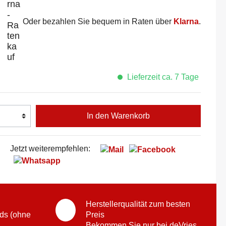
Oder bezahlen Sie bequem in Raten über
Klarna
.
Lieferzeit ca. 7 Tage
In den Warenkorb
Jetzt weiterempfehlen:
Herstellerqualität zum besten
ds (ohne
Preis
Bekommen Sie nur bei deVries