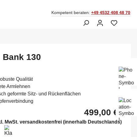
Kompetent beraten:
+49 4532 408 48 70
 Bank 130
Ber
Fac
045
obuste Qualität
ete Armlehnen
ch geformte Sitz- und Rückenflächen
Mo-
apfenverbindung
Sam
14:
499,00 €*
kl. MwSt. versandkostenfrei (innerhalb Deutschlands)