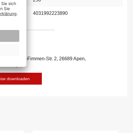
4031992223890
bH, Schultze-Fimmen-Str. 2, 26689 Apen,
es-Group.de
eise downloaden