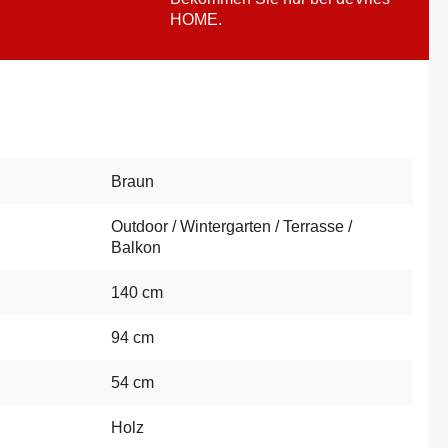
HOME.
Braun
Outdoor / Wintergarten / Terrasse /
Balkon
140 cm
94 cm
54 cm
Holz