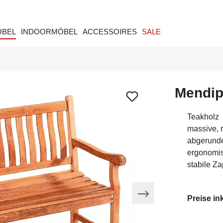
ÖBEL
INDOORMÖBEL
ACCESSOIRES
SALE
Mendip
Teakholz
massive, r
abgerund
ergonomis
stabile Z
Preise in