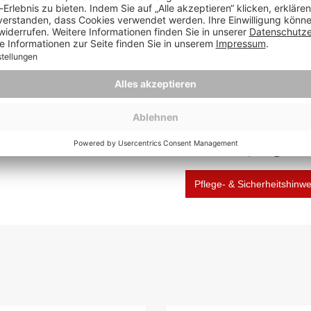
Herstellernummer:
Hersteller: dekoVries Gm
Deutschland, info@deVri
Pflege- & Sicherheitshinw