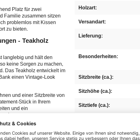
Holzart:
hend Platz für zwei
nd Familie zusammen sitzen
Versandart:
auch problemlos mit Kissen
rt zu bieten.
Lieferung:
ungen - Teakholz
Besonderheiten:
 langlebig und hält den
lso keine Sorgen zu machen,
d. Das Teakholz entwickelt im
r Bank einen Vintage-Look
Sitzbreite (ca.):
Sitzhöhe (ca.):
nen und einer Sitzbreite von
tatement-Stück in Ihrem
Sitztiefe (ca.):
eiten und ein
 sein.
Abstand zwischen Boden
Armlehne Oberkante (ca.)
Maximalbelastung (ca. kg)