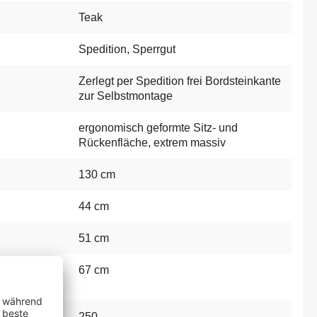
Teak
Spedition
, Sperrgut
Zerlegt per Spedition frei Bordsteinkante
zur Selbstmontage
ergonomisch geformte Sitz- und
Rückenfläche
, extrem massiv
130 cm
44 cm
51 cm
 und
67 cm
:
:
250