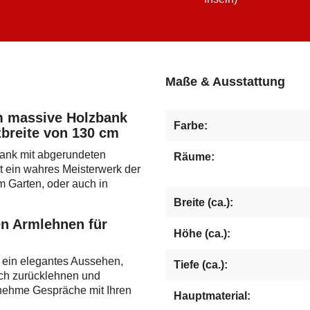
Maße & Ausstattung
em massive Holzbank
Farbe:
zbreite von 130 cm
bank mit abgerundeten
Räume:
t ein wahres Meisterwerk der
m Garten, oder auch in
Breite (ca.):
en Armlehnen für
Höhe (ca.):
 ein elegantes Aussehen,
Tiefe (ca.):
ich zurücklehnen und
nehme Gespräche mit Ihren
Hauptmaterial: