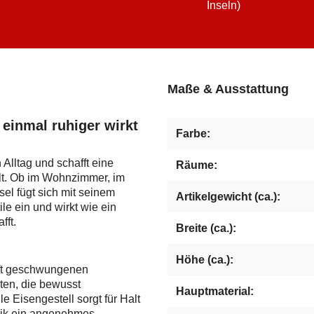
Inseln)
Maße & Ausstattung
 einmal ruhiger wirkt
Farbe:
Alltag und schafft eine
Räume:
lt. Ob im Wohnzimmer, im
el fügt sich mit seinem
Artikelgewicht (ca.):
e ein und wirkt wie ein
fft.
Breite (ca.):
Höhe (ca.):
nft geschwungenen
ten, die bewusst
Hauptmaterial:
e Eisengestell sorgt für Halt
tik ein angenehmes,