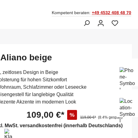
Kompetent beraten:
+49 4532 408 48 70
 Aliano beige
Ber
Fac
, zeitloses Design in Beige
045
lsterung für hohen Sitzkomfort
 Wohnraum, Schlafzimmer oder Leseecke
isengestell für langlebige Qualität
Mo-
, dezente Akzente im modernen Look
Sam
14:
109,00 €*
%
119,00 €*
(8.4% gespart)
kl. MwSt. versandkostenfrei (innerhalb Deutschlands)