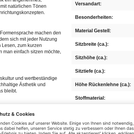
Versandart:
 mit natürlichen Tönen
nrichtungskonzepten.
Besonderheiten:
Material Gestell:
ie Formensprache machen den
dern sich mit jeder Nutzung
Sitzbreite (ca.):
um Lesen, zum kurzen
n man einfach sitzen möchte,
Sitzhöhe (ca.):
Sitztiefe (ca.):
gskultur und wertbeständige
chhaltige Ästhetik und
Höhe Rückenlehne (ca.):
s bleibt.
Stoffmaterial:
Blickfang, der Ihren
Höhe Armlehnen (ca.):
tra an Komfort schenkt.
Maximalbelastung (ca. kg)