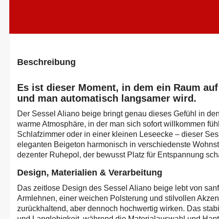
Beschreibung
Es ist dieser Moment, in dem ein Raum auf
und man automatisch langsamer wird.
Der Sessel Aliano beige bringt genau dieses Gefühl in den 
warme Atmosphäre, in der man sich sofort willkommen füh
Schlafzimmer oder in einer kleinen Leseecke – dieser Sess
eleganten Beigeton harmonisch in verschiedenste Wohnstil
dezenter Ruhepol, der bewusst Platz für Entspannung scha
Design, Materialien & Verarbeitung
Das zeitlose Design des Sessel Aliano beige lebt von sa
Armlehnen, einer weichen Polsterung und stilvollen Akzen
zurückhaltend, aber dennoch hochwertig wirken. Das stabil
und Langlebigkeit, während die Materialauswahl und Hap