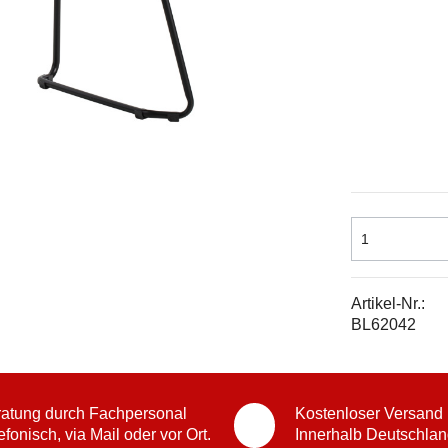
Artikel-Nr.:
BL62042
atung durch Fachpersonal
Kostenloser Versand
efonisch, via Mail oder vor Ort.
Innerhalb Deutschlan