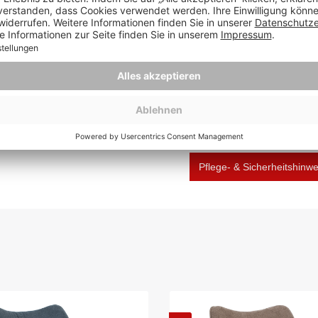
Herstellernummer:
Hersteller: Mr. Deko, Lüb
Deutschland, verkauf@m
Pflege- & Sicherheitshinw