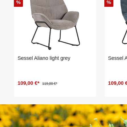
%
%
Sessel Aliano light grey
Sessel A
109,00 €*
109,00 
119,00 €*