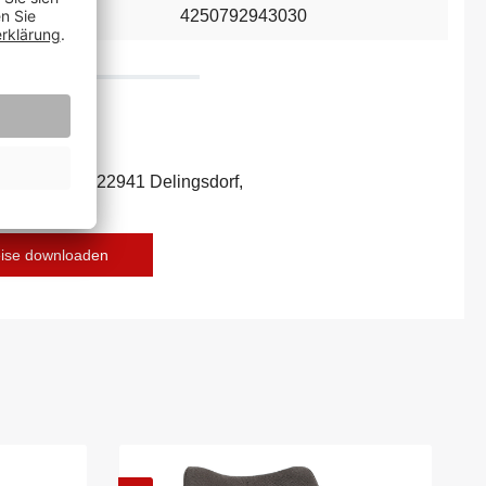
4250792943030
ecker Str. 7c, 22941 Delingsdorf,
r-deko.com
eise downloaden