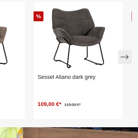
%
Sessel Aliano dark grey
S
109,00 €*
119,00 €*