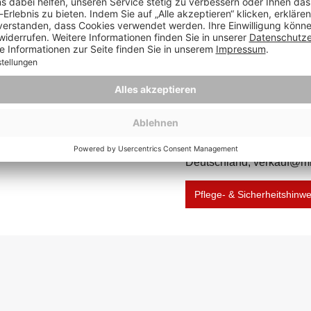
Maximalbelastung (ca. kg)
Herstellernummer:
Hersteller: Mr. Deko, Lüb
Deutschland, verkauf@m
Pflege- & Sicherheitshinw