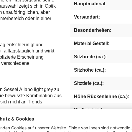
Hauptmaterial:
auswahl zeigt sich in Optik
 unaufdringlichen, aber
Versandart:
mmerbereich oder in einer
Besonderheiten:
Material Gestell:
tag entschleunigt und
, alltagstauglich und wirkt
Sitzbreite (ca.):
lizierte Erscheinung
in verschiedene
Sitzhöhe (ca.):
Sitztiefe (ca.):
 Sessel Aliano light grey zu
 Die bewusste Kombination aus
Höhe Rückenlehne (ca.):
 sich nicht an Trends
Stoffmaterial:
.
Höhe Armlehnen (ca.):
ller Zurückhaltung und