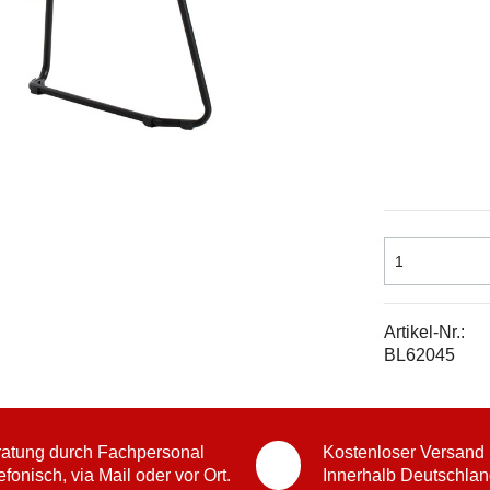
Artikel-Nr.:
BL62045
atung durch Fachpersonal
Kostenloser Versand
efonisch, via Mail oder vor Ort.
Innerhalb Deutschlan