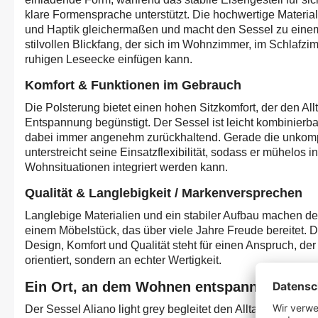
klare Formensprache unterstützt. Die hochwertige Material
und Haptik gleichermaßen und macht den Sessel zu einem
stilvollen Blickfang, der sich im Wohnzimmer, im Schlafzi
ruhigen Leseecke einfügen kann.
Komfort & Funktionen im Gebrauch
Die Polsterung bietet einen hohen Sitzkomfort, der den All
Entspannung begünstigt. Der Sessel ist leicht kombinierbar
dabei immer angenehm zurückhaltend. Gerade die unkomp
unterstreicht seine Einsatzflexibilität, sodass er mühelos 
Wohnsituationen integriert werden kann.
Qualität & Langlebigkeit / Markenversprechen
Langlebige Materialien und ein stabiler Aufbau machen den
einem Möbelstück, das über viele Jahre Freude bereitet.
Design, Komfort und Qualität steht für einen Anspruch, der
orientiert, sondern an echter Wertigkeit.
Ein Ort, an dem Wohnen entspannter wirkt
Der Sessel Aliano light grey begleitet den Alltag mit stilvo