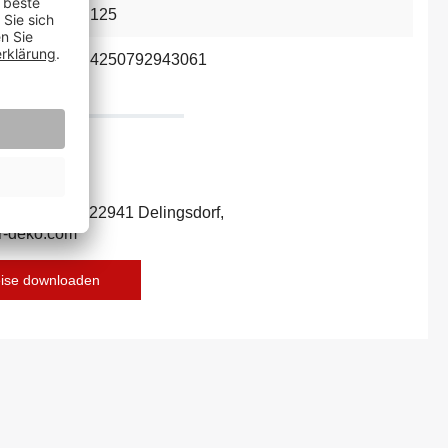
:
125
4250792943061
ecker Str. 7c, 22941 Delingsdorf,
r-deko.com
eise downloaden