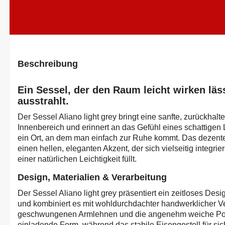
Beschreibung
Ein Sessel, der den Raum leicht wirken lä
ausstrahlt.
Der Sessel Aliano light grey bringt eine sanfte, zurückha
Innenbereich und erinnert an das Gefühl eines schattigen 
ein Ort, an dem man einfach zur Ruhe kommt. Das dezente 
einen hellen, eleganten Akzent, der sich vielseitig integr
einer natürlichen Leichtigkeit füllt.
Design, Materialien & Verarbeitung
Der Sessel Aliano light grey präsentiert ein zeitloses Des
und kombiniert es mit wohldurchdachter handwerklicher Ve
geschwungenen Armlehnen und die angenehm weiche Pols
einladende Form, während das stabile Eisengestell für sic