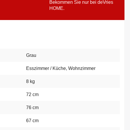
Bekommen Sie nur bei deVries
HOME.
Grau
Esszimmer / Küche
, Wohnzimmer
8 kg
72 cm
76 cm
67 cm