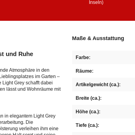
Inseln)
Maße & Ausstattung
sst und Ruhe
Farbe:
ltende Atmosphäre in den
Räume:
Lieblingsplatzes im Garten –
Light Grey schafft dabei
Artikelgewicht (ca.):
ieren lässt und Wohnräume mit
Breite (ca.):
Höhe (ca.):
ign in elegantem Light Grey
rarbeitung. Die
Tiefe (ca.):
terung verleihen ihm eine
heren Halt sorgt und seine