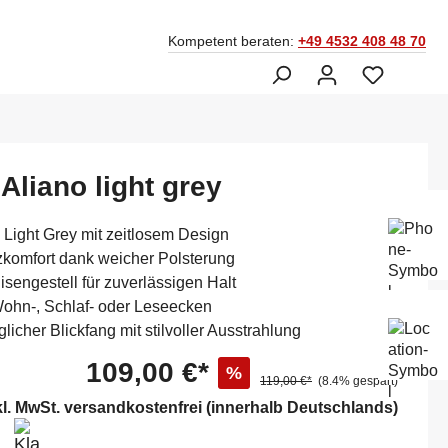
Kompetent beraten:
+49 4532 408 48 70
Aliano light grey
Ber
Fac
 Light Grey mit zeitlosem Design
045
zkomfort dank weicher Polsterung
isengestell für zuverlässigen Halt
 Wohn-, Schlaf- oder Leseecken
Mo-
licher Blickfang mit stilvoller Ausstrahlung
Sam
14:
109,00 €*
%
119,00 €*
(8.4% gespart)
kl. MwSt. versandkostenfrei (innerhalb Deutschlands)