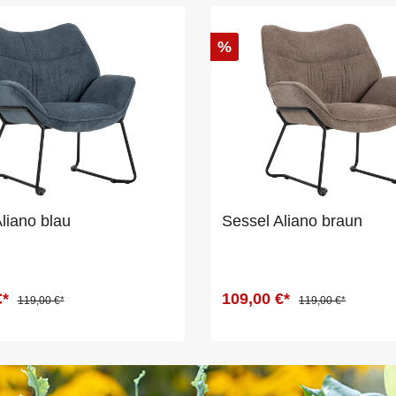
%
liano blau
Sessel Aliano braun
€*
109,00 €*
119,00 €*
119,00 €*