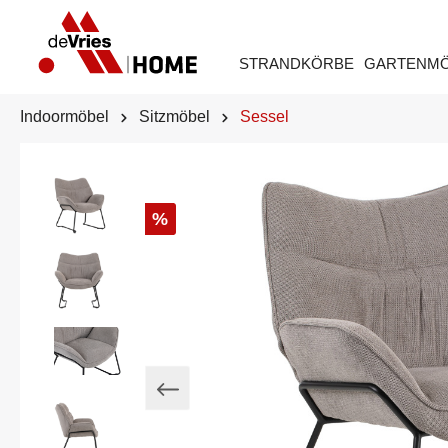
STRANDKÖRBE
GARTENM
Indoormöbel
Sitzmöbel
Sessel
%