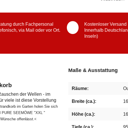
atung durch Fachpersonal
Kostenloser Versand
efonisch, via Mail oder vor Ort.
Innerhalb Deutschlan
Inseln)
Maße & Ausstattung
korb
Räume:
Ou
Rauschen der Wellen - im
 viele ist diese Vorstellung
Breite (ca.):
1
trandkorb im Garten holen Sie sich
odell PURE SEEMÖWE "XXL "
Höhe (ca.):
1
e Wünsche offenlässt.<
Tiefe (ca.):
9