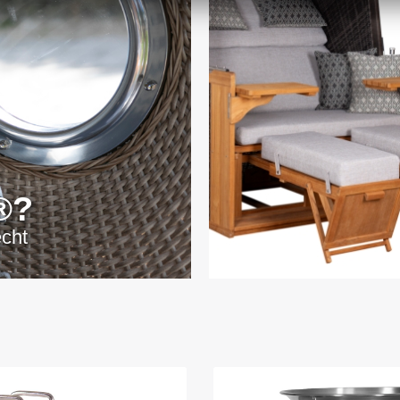
®?
echt