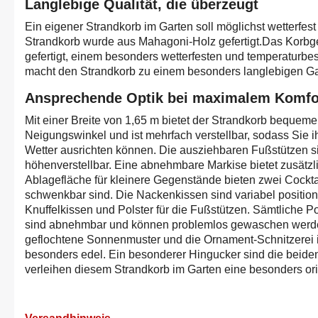
Langlebige Qualität, die überzeugt
Ein eigener Strandkorb im Garten soll möglichst wetterfes
Strandkorb wurde aus Mahagoni-Holz gefertigt.Das Korbgef
gefertigt, einem besonders wetterfesten und temperaturbes
macht den Strandkorb zu einem besonders langlebigen G
Ansprechende Optik bei maximalem Komfo
Mit einer Breite von 1,65 m bietet der Strandkorb bequeme
Neigungswinkel und ist mehrfach verstellbar, sodass Sie 
Wetter ausrichten können. Die ausziehbaren Fußstützen s
höhenverstellbar. Eine abnehmbare Markise bietet zusätzli
Ablagefläche für kleinere Gegenstände bieten zwei Cocktai
schwenkbar sind. Die Nackenkissen sind variabel positioni
Knuffelkissen und Polster für die Fußstützen. Sämtliche P
sind abnehmbar und können problemlos gewaschen werd
geflochtene Sonnenmuster und die Ornament-Schnitzerei i
besonders edel. Ein besonderer Hingucker sind die beide
verleihen diesem Strandkorb im Garten eine besonders ori