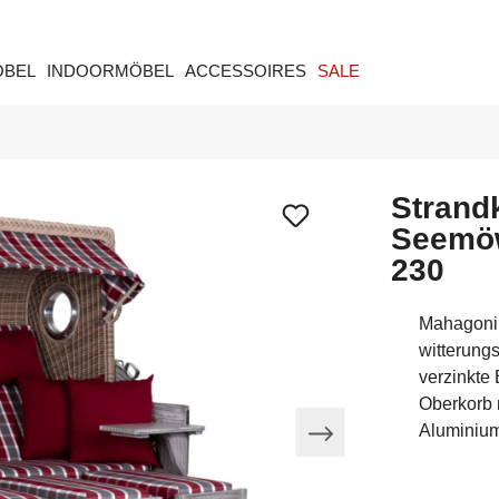
ÖBEL
INDOORMÖBEL
ACCESSOIRES
SALE
Strand
Seemöw
230
Mahagoni
witterung
verzinkte
Oberkorb 
Aluminiu