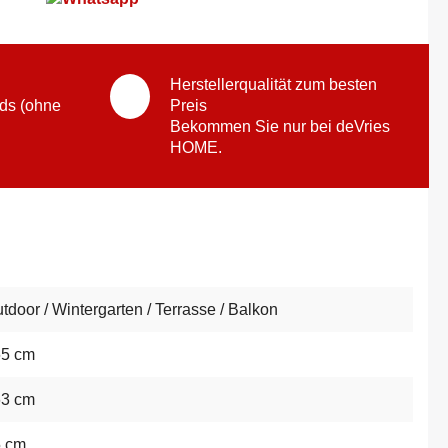
Herstellerqualität zum besten
ds (ohne
Preis
Bekommen Sie nur bei deVries
HOME.
tdoor / Wintergarten / Terrasse / Balkon
65 cm
63 cm
5 cm