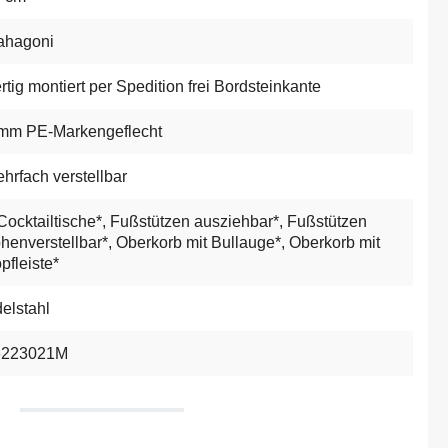
ahagoni
rtig montiert per Spedition frei Bordsteinkante
mm PE-Markengeflecht
hrfach verstellbar
Cocktailtische*
, Fußstützen ausziehbar*
, Fußstützen
henverstellbar*
, Oberkorb mit Bullauge*
, Oberkorb mit
pfleiste*
elstahl
6223021M