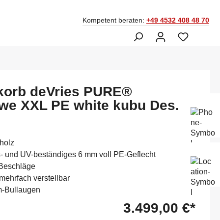
Kompetent beraten:
+49 4532 408 48 70
korb deVries PURE®
e XXL PE white kubu Des.
Ber
Fac
045
holz
Mo-
s- und UV-beständiges 6 mm voll PE-Geflecht
Sam
 Beschläge
14:
mehrfach verstellbar
m-Bullaugen
3.499,00 €*