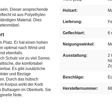
t sein. Dieser ansprechende
Holzart:
M
lecht ist aus Polyethylen
tändigen Material. Dies
Lieferung:
Fe
artenmöbel.
Geflechtart:
6 
rt
n Platz. Er hat einen hohen
Neigungswinkel:
Me
ihn optimal nach Wind und
ind ebenfalls
Ausstattung:
2 
ch Schutz vor zu viel Sonne.
hö
ltische, die komfortabel
Zo
erbar. Es gibt zusätzliche
olster und Bezüge
Beschläge:
Ed
en. Durch das hübsch
m Korpus wirkt der Korb
Herstellernummer:
6
n Bullaugen im Oberkorb. Sie
ginelle Note.