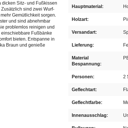
a dicken Sitz- und Fußkissen
Hauptmaterial:
Ho
 Zusätzlich sind zwei Wurf-
 mehr Gemütlichkeit sorgen.
Holzart:
Pi
ester und sind abnehmbar
ie problemlos reinigen und
Versandart:
Sp
ei einschiebbare Fußbänke
omfort bieten. Entspanne in
okka Braun und genieße
Lieferung:
Fe
Material
PE
Bespannung:
Personen:
2 
Geflechtart:
Fl
Geflechtfarbe:
M
Innenausschlag:
U