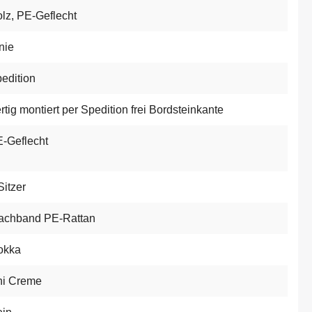
lz
, PE-Geflecht
nie
edition
rtig montiert per Spedition frei Bordsteinkante
-Geflecht
Sitzer
achband PE-Rattan
okka
ni Creme