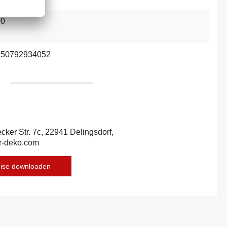
00
250792934052
ecker Str. 7c, 22941 Delingsdorf,
r-deko.com
eise downloaden