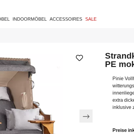
ÖBEL
INDOORMÖBEL
ACCESSOIRES
SALE
Strand
PE mok
Pinie Voll
witterung
innenlieg
extra dick
inklusive
Preise in