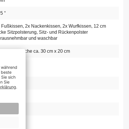
in
5 °
 Fußkissen
, 2x Nackenkissen
, 2x Wurfkissen
, 12 cm
cke Sitzpolsterung
, Sitz- und Rückenpolster
rausnehmbar und waschbar
 Schwenktische ca. 30 cm x 20 cm
in
sziehbar
in
elstahl
0 cm