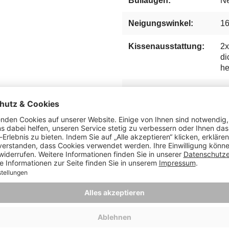
Bullaugen:
Ne
Neigungswinkel:
16
Kissenausstattung:
2x
di
he
Tisch:
2x
Staufach unter der
Ne
Sitzbank:
Fußstützen:
Au
Lifter System:
Ne
Beschläge:
Ed
Innenmaß, Sitzbreite
11
(ca.):