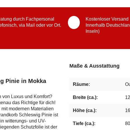
atung durch Fachpersonal
Kostenloser Versand
efonisch, via Mail oder vor Ort.
Innerhalb Deutschlan
Inseln)
Maße & Ausstattung
g Pinie in Mokka
Räume:
Ou
n von Luxus und Komfort?
Breite (ca.):
1
enau das Richtige für dich!
n mit modernen Materialien
Höhe (ca.):
1
trandkorb Schleswig Pinie ist
ein witterungs- und UV-
Tiefe (ca.):
8
egenden Schutzfolie ist der