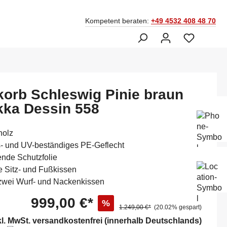
Kompetent beraten:
+49 4532 408 48 70
korb Schleswig Pinie braun
ka Dessin 558
Ber
Fac
045
holz
s- und UV-beständiges PE-Geflecht
ende Schutzfolie
Mo-
e Sitz- und Fußkissen
Sam
14:
 zwei Wurf- und Nackenkissen
999,00 €*
%
1.249,00 €*
(20.02% gespart)
kl. MwSt. versandkostenfrei (innerhalb Deutschlands)