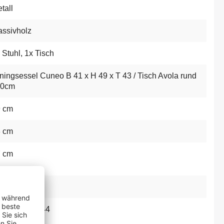
tall
ssivholz
 Stuhl, 1x Tisch
ningsessel Cuneo B 41 x H 49 x T 43 / Tisch Avola rund
10cm
9 cm
3 cm
7 cm
und
250792945744