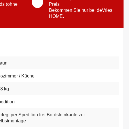
ds (ohne
Preis
Bekommen Sie nur bei deVries
HOME.
raun
szimmer / Küche
8 kg
edition
rlegt per Spedition frei Bordsteinkante zur
lbstmontage