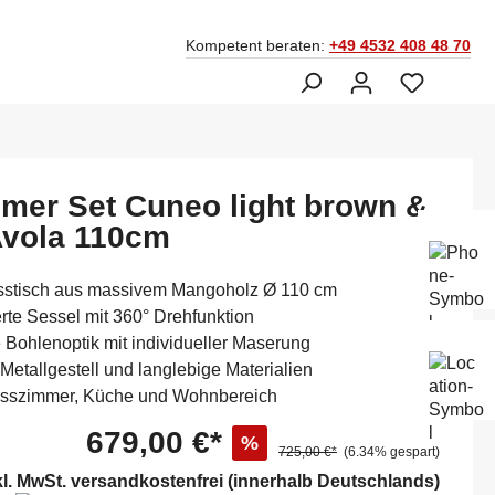
Kompetent beraten:
+49 4532 408 48 70
mer Set Cuneo light brown &
Avola 110cm
Ber
Fac
045
sstisch aus massivem Mangoholz Ø 110 cm
rte Sessel mit 360° Drehfunktion
e Bohlenoptik mit individueller Maserung
Mo-
Metallgestell und langlebige Materialien
Sam
14:
 Esszimmer, Küche und Wohnbereich
679,00 €*
%
725,00 €*
(6.34% gespart)
kl. MwSt. versandkostenfrei (innerhalb Deutschlands)