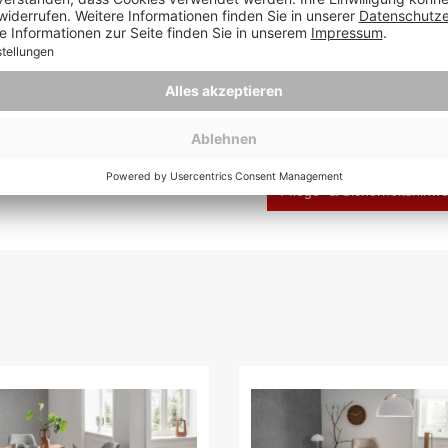
la 110 cm
entsteht ein
 und geschaffen für viele
blicke.
Hersteller: Mr. Deko, Lüb
Deutschland, verkauf@m
bauanleitung Stuhl
Pflege- & Sicherheitshinw