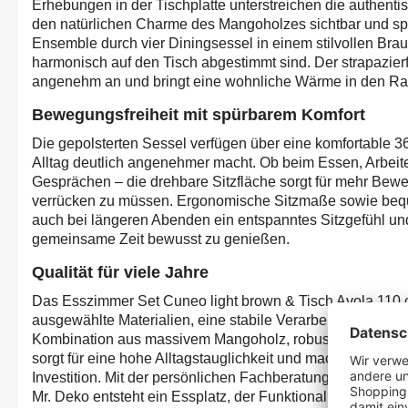
Erhebungen in der Tischplatte unterstreichen die authen
den natürlichen Charme des Mangoholzes sichtbar und spü
Ensemble durch vier Diningsessel in einem stilvollen Brau
harmonisch auf den Tisch abgestimmt sind. Der strapazierfä
angenehm an und bringt eine wohnliche Wärme in den R
Bewegungsfreiheit mit spürbarem Komfort
Die gepolsterten Sessel verfügen über eine komfortable 3
Alltag deutlich angenehmer macht. Ob beim Essen, Arbeit
Gesprächen – die drehbare Sitzfläche sorgt für mehr Bewe
verrücken zu müssen. Ergonomische Sitzmaße sowie be
auch bei längeren Abenden ein entspanntes Sitzgefühl un
gemeinsame Zeit bewusst zu genießen.
Qualität für viele Jahre
Das Esszimmer Set Cuneo light brown & Tisch Avola 110 c
ausgewählte Materialien, eine stabile Verarbeitung und ze
Kombination aus massivem Mangoholz, robustem Metall u
sorgt für eine hohe Alltagstauglichkeit und macht das Möbel
Investition. Mit der persönlichen Fachberatung und den h
Mr. Deko entsteht ein Essplatz, der Funktionalität und Wo