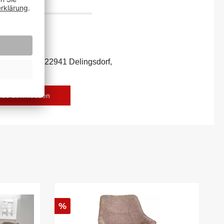
ecker Str. 7c, 22941 Delingsdorf,
r-deko.com
eise downloaden
%