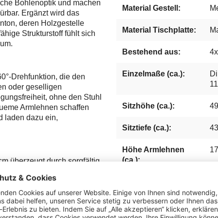
tische Bohlenoptik und machen
Material Gestell:
Me
rbar. Ergänzt wird das
nton, deren Holzgestelle
Material Tischplatte:
Ma
hige Strukturstoff fühlt sich
aum.
Bestehend aus:
4x
Einzelmaße (ca.):
Di
60°-Drehfunktion, die den
1
en oder geselligen
gungsfreiheit, ohne den Stuhl
Sitzhöhe (ca.):
4
queme Armlehnen schaffen
d laden dazu ein,
Sitztiefe (ca.):
4
Höhe Armlehnen
1
(ca.):
m überzeugt durch sorgfältig
itloses Design. Die
nd langlebigem Stoffbezug
Tisch Form:
R
set zu einer langfristigen
ohen Qualitätsstandards von
Herstellernummer:
4
hngefühl dauerhaft