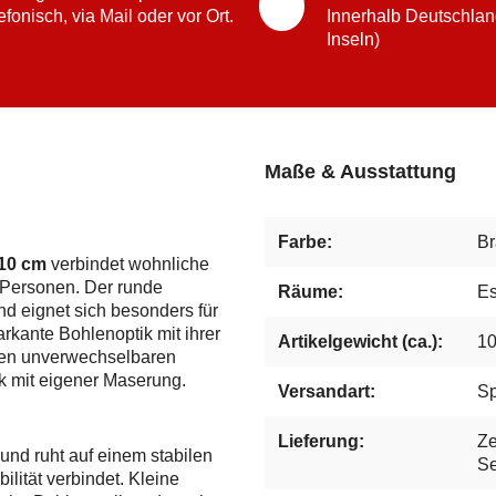
efonisch, via Mail oder vor Ort.
Innerhalb Deutschlan
Inseln)
Maße & Ausstattung
Farbe:
B
110 cm
verbindet wohnliche
 Personen. Der runde
Räume:
Es
nd eignet sich besonders für
kante Bohlenoptik mit ihrer
Artikelgewicht (ca.):
10
inen unverwechselbaren
k mit eigener Maserung.
Versandart:
Sp
Lieferung:
Ze
und ruht auf einem stabilen
Se
ilität verbindet. Kleine