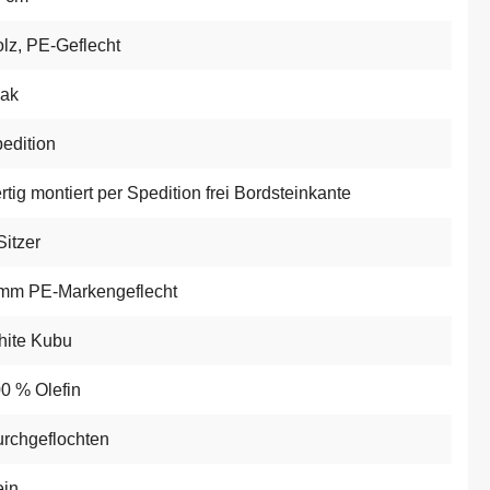
lz
, PE-Geflecht
ak
edition
rtig montiert per Spedition frei Bordsteinkante
Sitzer
mm PE-Markengeflecht
ite Kubu
0 % Olefin
rchgeflochten
in