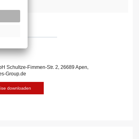
254838T
bH Schultze-Fimmen-Str. 2, 26689 Apen,
es-Group.de
eise downloaden