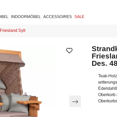
ÖBEL
INDOORMÖBEL
ACCESSOIRES
SALE
riesland Sylt
Strand
Friesl
Des. 4
Teak-Holz
witterung
Edelstahl
Oberkorb 
Oberkorbs