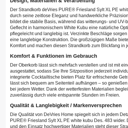
Design, Materialien & Verarbeitung
Der Strandkorb deVries PURE® Friesland Sylt XL PE whit
durch seine zeitlose Eleganz und handwerkliche Präzisio
bildet die stabile Basis, während das witterungs- und UV-
Geflecht in harmonischem White Kubu eine natürliche Optik
pflegeleicht und langlebig ist. Verzinkte Beschläge sorgen 
eine langlebige Konstruktion. Die großzügigen Maße biet
Komfort und machen diesen Strandkorb zum Blickfang in 
Komfort & Funktionen im Gebrauch
Der Oberkorb lässt sich mehrfach verstellen und ist mit ei
ausgestattet, sodass Sie Ihre Sitzposition jederzeit indiv
integrierte Cocktailtische bieten Platz für erfrischende G
lässt sich bequem am Seitenteil aufhängen – so genießen
bei jedem Wetter. Dank der wetterfesten Materialien beglei
zuverlässig durch viele entspannte Stunden im Freien.
Qualität & Langlebigkeit / Markenversprechen
Die Qualität von DeVries Home spiegelt sich in jedem Det
PURE® Friesland Sylt XL PE white kubu Des. 483 wider. D
und den Einsatz hochwertiger Materialien steht dieser Str