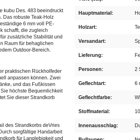
e kubu Des. 483 beeindruckt
Hauptmaterial:
Ho
n. Das robuste Teak-Holz
beständige 6 mm voll PE-
Holzart:
Te
 schafft, die zugleich
für zusätzliche Stabilität und
Versandart:
Sp
en Raum für behaglichen
jedem Outdoor-Bereich.
Lieferung:
Fe
Personen:
2 
ner praktischen Rückholfeder
iduell anpassen können. Zwei
Geflechtart:
6 
etränke, und das Fußkissen
 Sie höchste Bequemlichkeit
tet Sie dieser Strandkorb
Geflechtfarbe:
Wh
Stoffmaterial:
10
ail des Strandkorbs deVries
Innenausschlag:
Du
urch sorgfältige Handarbeit
andkorb für Langlebigkeit und
Bullaugen:
Ne