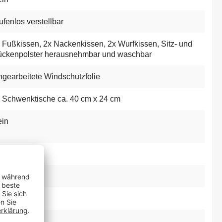
ufenlos verstellbar
 Fußkissen
, 2x Nackenkissen
, 2x Wurfkissen
, Sitz- und
ckenpolster herausnehmbar und waschbar
ngearbeitete Windschutzfolie
 Schwenktische ca. 40 cm x 24 cm
in
sziehbar
fter-System
elstahl
1 cm