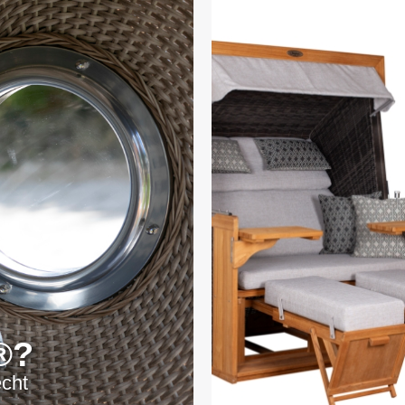
®?
echt