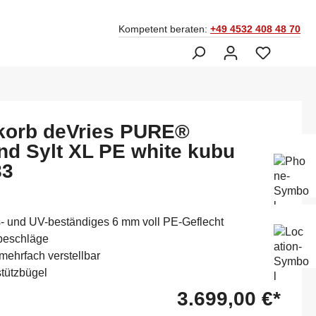
Kompetent beraten:
+49 4532 408 48 70
korb deVries PURE®
and Sylt XL PE white kubu
Ber
Fac
83
045
Mo-
s- und UV-beständiges 6 mm voll PE-Geflecht
Sam
beschläge
14:
mehrfach verstellbar
tützbügel
3.699,00 €*