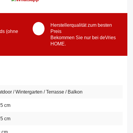
Herstellerqualität zum besten
ds (ohne
Preis
Bekommen Sie nur bei deVries
HOME.
tdoor / Wintergarten / Terrasse / Balkon
35 cm
65 cm
0 cm