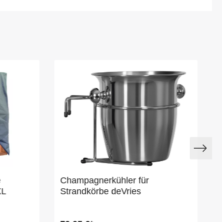
e
Champagnerkühler für
XL
Strandkörbe deVries