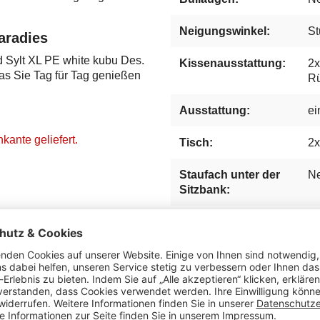
Neigungswinkel:
St
aradies
 Sylt XL PE white kubu Des.
Kissenausstattung:
2x
as Sie Tag für Tag genießen
Rü
Ausstattung:
ei
kante geliefert.
Tisch:
2x
Staufach unter der
Ne
Sitzbank:
Fußstützen:
Au
Lifter System:
Li
Beschläge:
Ed
Innenmaß, Sitzbreite
11