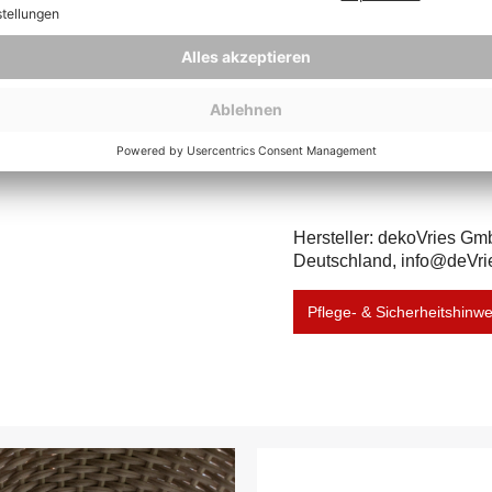
(ca.):
Herstellernummer:
4
Hersteller: dekoVries Gm
Deutschland, info@deVri
Pflege- & Sicherheitshinw