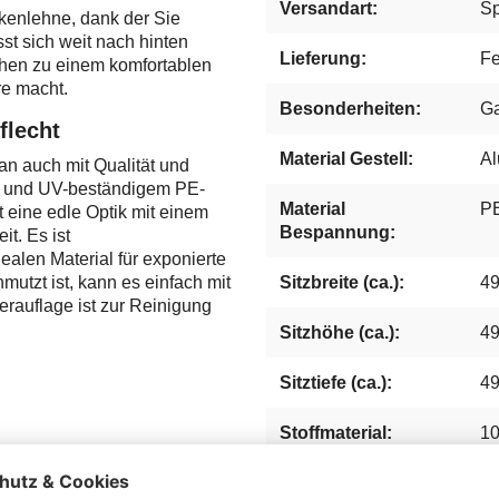
Versandart:
Sp
ckenlehne, dank der Sie
st sich weit nach hinten
Lieferung:
Fe
hen zu einem komfortablen
re macht.
Besonderheiten:
Ga
flecht
Material Gestell:
Al
n auch mit Qualität und
s- und UV-beständigem PE-
Material
PE
 eine edle Optik mit einem
Bespannung:
t. Es ist
ealen Material für exponierte
utzt ist, kann es einfach mit
Sitzbreite (ca.):
4
rauflage ist zur Reinigung
Sitzhöhe (ca.):
4
Sitztiefe (ca.):
4
Stoffmaterial:
10
Kissenausstattung:
1x