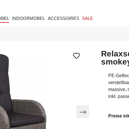
ÖBEL
INDOORMÖBEL
ACCESSOIRES
SALE
Relaxs
smokey
PE-Geflec
verstellb
massive, 
inkl. pas
Preise in