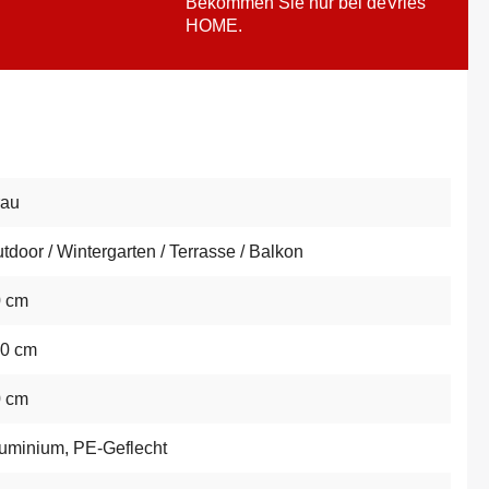
Bekommen Sie nur bei deVries
HOME.
rau
tdoor / Wintergarten / Terrasse / Balkon
0 cm
0 cm
0 cm
uminium
, PE-Geflecht