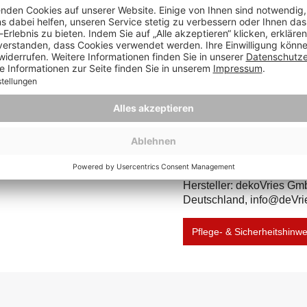
he
Maximalbelastung
1
(ca. kg):
Herstellernummer:
4
Hersteller: dekoVries Gm
Deutschland, info@deVri
Pflege- & Sicherheitshinw