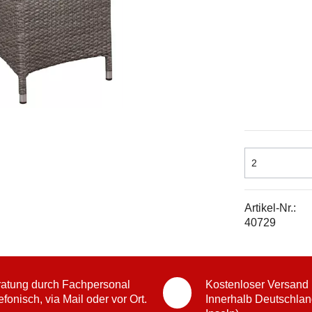
Artikel-Nr.:
40729
atung durch Fachpersonal
Kostenloser Versand
efonisch, via Mail oder vor Ort.
Innerhalb Deutschlan