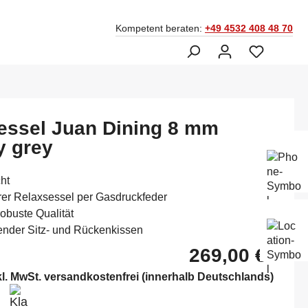
Kompetent beraten:
+49 4532 408 48 70
essel Juan Dining 8 mm
 grey
Ber
Fac
045
ht
arer Relaxsessel per Gasdruckfeder
robuste Qualität
Mo-
sender Sitz- und Rückenkissen
Sam
14:
269,00 €*
kl. MwSt. versandkostenfrei (innerhalb Deutschlands)