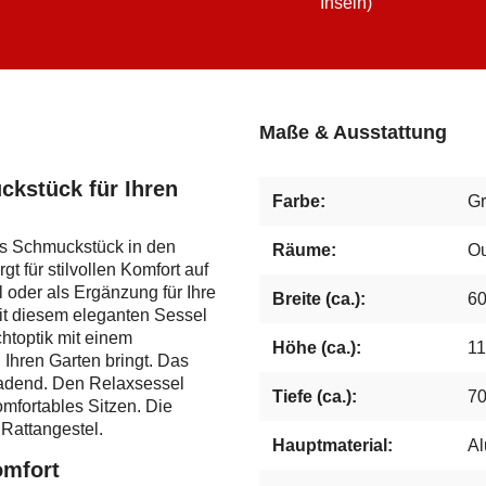
Inseln)
Maße & Ausstattung
ckstück für Ihren
Farbe:
G
es Schmuckstück in den
Räume:
Ou
 für stilvollen Komfort auf
 oder als Ergänzung für Ihre
Breite (ca.):
6
it diesem eleganten Sessel
chtoptik mit einem
Höhe (ca.):
11
 Ihren Garten bringt. Das
nladend. Den Relaxsessel
Tiefe (ca.):
7
omfortables Sitzen. Die
 Rattangestel.
Hauptmaterial:
Al
omfort