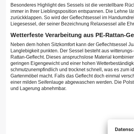
Besonderes Highlight des Sessels ist die verstellbare Rü
immer in Ihrer Lieblingsposition entspannen. Die Lehne läs
zurückklappen. So wird der Geflechtsessel im Handumdre
Liegesessel, der seiner Bezeichnung Relaxsessel alle Eh
Wetterfeste Verarbeitung aus PE-Rattan-Ge
Neben dem hohen Sitzkomfort kann der Geflechtsessel Jua
Langlebigkeit punkten. Der Sessel besteht aus witterung
Rattan-Geflecht. Dieses anspruchslose Material kombiniert
geringen Eigengewicht und einer hohen Wetterbeständigkei
schmutzunempfindlich und trocknet schnell, was es zum id
Gartenmöbel macht. Falls das Geflecht doch einmal verschm
einer milden Seifenlauge abgewaschen werden. Die Polste
und Lagerung abnehmbar.