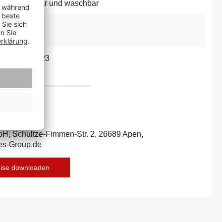
rausnehmbar und waschbar
50
031992250223
bH, Schultze-Fimmen-Str. 2, 26689 Apen,
es-Group.de
eise downloaden