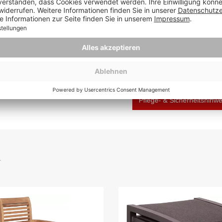
Hersteller: dekoVries Gm
Deutschland, info@deVri
Pflege- & Sicherheitshinw
h