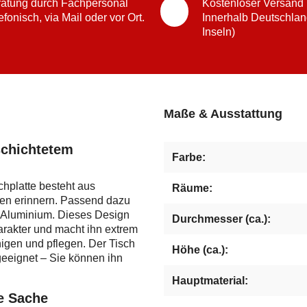
atung durch Fachpersonal
Kostenloser Versand
efonisch, via Mail oder vor Ort.
Innerhalb Deutschlan
Inseln)
Maße & Ausstattung
schichtetem
Farbe:
chplatte besteht aus
Räume:
len erinnern. Passend dazu
 Aluminium. Dieses Design
Durchmesser (ca.):
arakter und macht ihn extrem
inigen und pflegen. Der Tisch
Höhe (ca.):
geeignet – Sie können ihn
Hauptmaterial:
e Sache