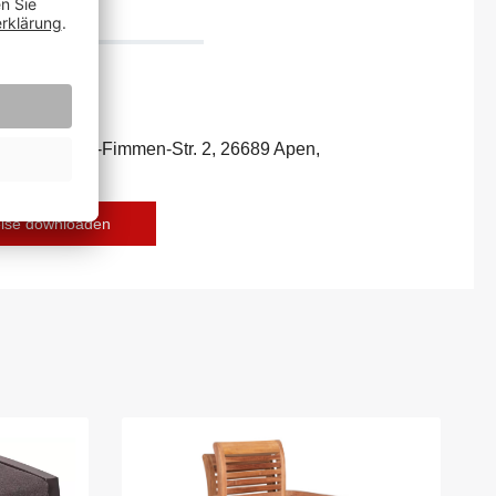
bH, Schultze-Fimmen-Str. 2, 26689 Apen,
es-Group.de
eise downloaden