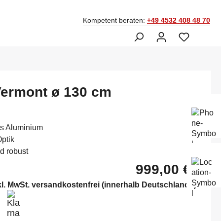
Kompetent beraten:
+49 4532 408 48 70
Vermont ø 130 cm
Ber
Fac
045
us Aluminium
Optik
d robust
Mo-
Sam
999,00 €*
14:
kl. MwSt. versandkostenfrei (innerhalb Deutschlands)