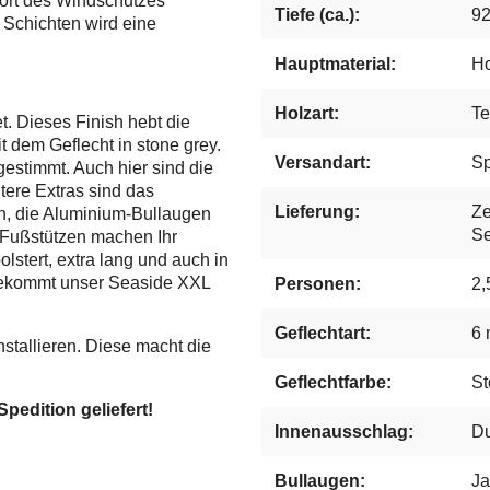
ort des Windschutzes
Tiefe (ca.):
9
 Schichten wird eine
Hauptmaterial:
Ho
Holzart:
Te
t. Dieses Finish hebt die
 dem Geflecht in stone grey.
Versandart:
Sp
gestimmt. Auch hier sind die
tere Extras sind das
Lieferung:
Ze
n, die Aluminium-Bullaugen
Se
 Fußstützen machen Ihr
lstert, extra lang und auch in
 bekommt unser Seaside XXL
Personen:
2,
Geflechtart:
6 
stallieren. Diese macht die
Geflechtfarbe:
St
pedition geliefert!
Innenausschlag:
Du
Bullaugen:
Ja