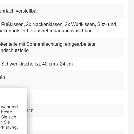
hrfach verstellbar
 Fußkissen
, 2x Nackenkissen
, 2x Wurfkissen
, Sitz- und
ckenpolster herausnehmbar und waschbar
itenteile mit Sonnenflechtung
, eingearbeitete
ndschutzfolie
 Schwenktische ca. 40 cm x 24 cm
in
sziehbar
tional erhältlich
rzinkt