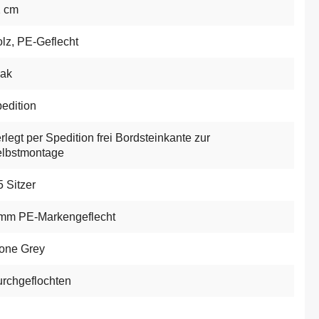
2 cm
lz
, PE-Geflecht
ak
edition
rlegt per Spedition frei Bordsteinkante zur
lbstmontage
5 Sitzer
mm PE-Markengeflecht
one Grey
rchgeflochten