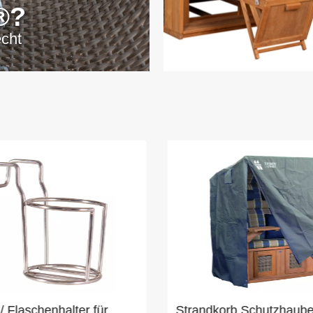
®?
echt
/ Flaschenhalter für
Strandkorb Schutzhaub