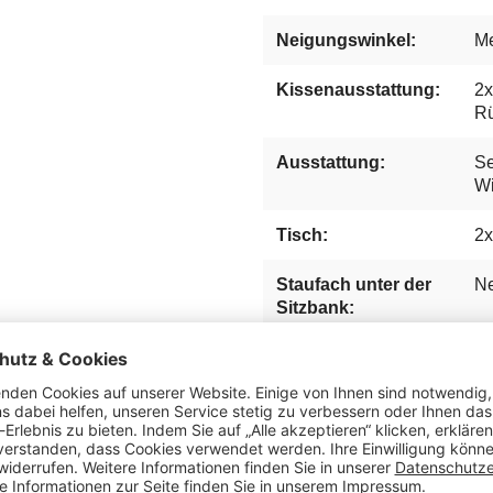
Neigungswinkel:
Me
Kissenausstattung:
2x
Rü
Ausstattung:
Se
Wi
Tisch:
2x
Staufach unter der
Ne
Sitzbank:
Fußstützen:
Au
Lifter System:
Op
Beschläge:
Ve