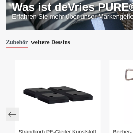
Was ist deVries PURE
Erfahren Sie mehr über unser Markengefl
Zubehör
weitere Dessins
Strandkorb PE-Gleiter Kunststoff
Becher- 