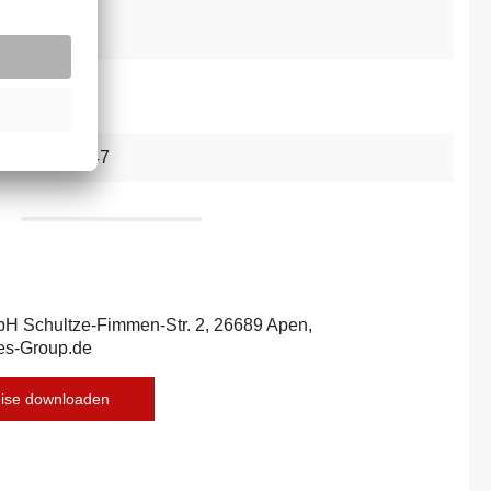
25 cm
75
031992235947
bH Schultze-Fimmen-Str. 2, 26689 Apen,
es-Group.de
eise downloaden