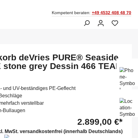
Kompetent beraten:
+49 4532 408 48 70
korb deVries PURE® Seaside
 stone grey Dessin 466 TEAK
Ber
Fac
045
s- und UV-beständiges PE-Geflecht
 Beschläge
Mo-
mehrfach verstellbar
Sam
14:
m-Bullaugen
2.899,00 €*
kl. MwSt. versandkostenfrei (innerhalb Deutschlands)