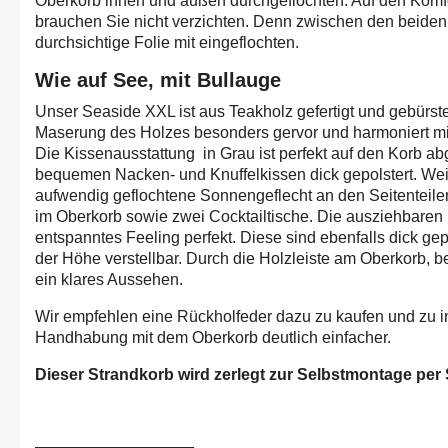
Oberkorb innen und außen durchgeflochten. Auf den Komf
brauchen Sie nicht verzichten. Denn zwischen den beiden
durchsichtige Folie mit eingeflochten.
Wie auf See, mit Bullauge
Unser Seaside XXL ist aus Teakholz gefertigt und gebürste
Maserung des Holzes besonders gervor und harmoniert mit
Die Kissenausstattung in Grau ist perfekt auf den Korb ab
bequemen Nacken- und Knuffelkissen dick gepolstert. Wei
aufwendig geflochtene Sonnengeflecht an den Seitenteile
im Oberkorb sowie zwei Cocktailtische. Die ausziehbaren
entspanntes Feeling perfekt. Diese sind ebenfalls dick gepo
der Höhe verstellbar. Durch die Holzleiste am Oberkorb,
ein klares Aussehen.
Wir empfehlen eine Rückholfeder dazu zu kaufen und zu in
Handhabung mit dem Oberkorb deutlich einfacher.
Dieser Strandkorb wird zerlegt zur Selbstmontage per S