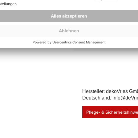
Innenmaß, Sitzbreite
1
(ca.):
Maximalbelastung
3
(ca. kg):
Herstellernummer:
4
Hersteller: dekoVries Gm
Deutschland, info@deVri
Pflege- & Sicherheitshinw