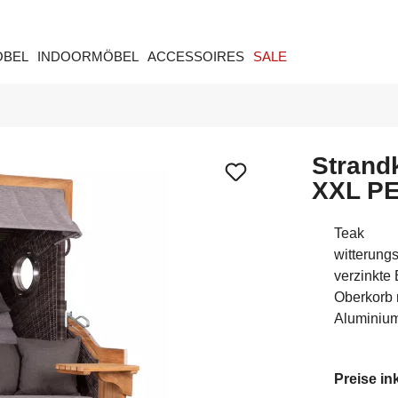
ÖBEL
INDOORMÖBEL
ACCESSOIRES
SALE
Strand
XXL PE
Teak
witterung
verzinkte
Oberkorb 
Aluminiu
Preise in