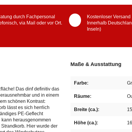
atung durch Fachpersonal
Kostenloser Versand
efonisch, via Mail oder vor Ort.
Innerhalb Deutschlan
Inseln)
Maße & Ausstattung
Farbe:
G
fläche! Das dinf definitiv das
t herausnehmbar und in einem
Räume:
Ou
nem schönen Kontrast:
b lässt es sich herrlich
Breite (ca.):
1
tändiges PE-Geflecht
tung kann herausgenommen
Höhe (ca.):
1
Strandkorb. Hier wurde der