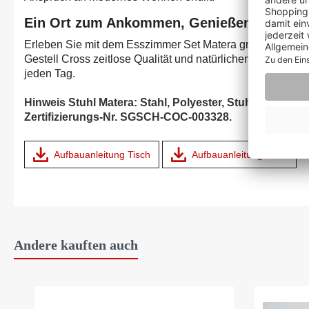
Ein Ort zum Ankommen, Genießen und Ver
Erleben Sie mit dem Esszimmer Set Matera green FSC®-zer
Gestell Cross zeitlose Qualität und natürlichen Komfort – ein
jeden Tag.
Hinweis Stuhl Matera: Stahl, Polyester, Stuhlbeine K
Zertifizierungs-Nr. SGSCH-COC-003328.
Aufbauanleitung Tisch
Aufbauanleitung Stuhl
Andere kauften auch