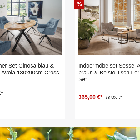
%
er Set Ginosa blau &
Indoormöbelset Sessel A
h Avola 180x90cm Cross
braun & Beistelltisch Fe
Set
€*
365,00 €*
387,00 €*