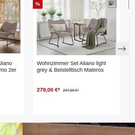
%
liano
Wohnzimmer Set Aliano light
rmo 2er
grey & Beistelltisch Materos
279,00 €*
297,00 €*