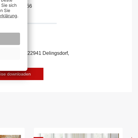
250792941456
ecker Str. 7c, 22941 Delingsdorf,
r-deko.com
eise downloaden