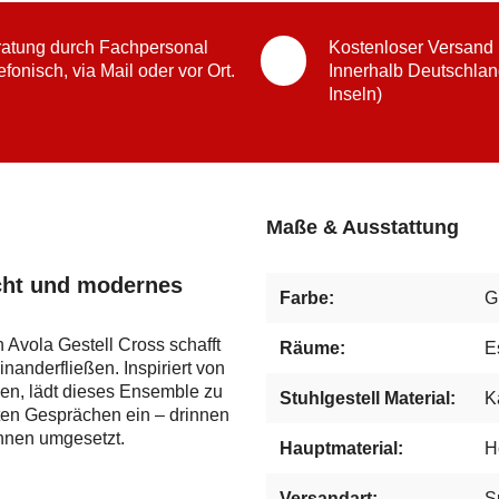
atung durch Fachpersonal
Kostenloser Versand
efonisch, via Mail oder vor Ort.
Innerhalb Deutschlan
Inseln)
Maße & Ausstattung
acht und modernes
Farbe:
G
 Avola Gestell Cross schafft
Räume:
E
anderfließen. Inspiriert von
ien, lädt dieses Ensemble zu
Stuhlgestell Material:
K
en Gesprächen ein – drinnen
ohnen umgesetzt.
Hauptmaterial:
H
Versandart:
S