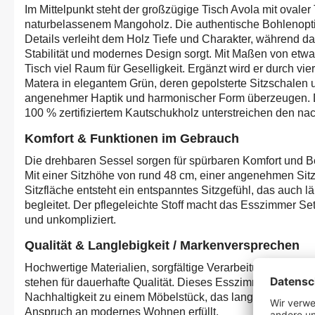
Im Mittelpunkt steht der großzügige Tisch Avola mit ovaler
naturbelassenem Mangoholz. Die authentische Bohlenopti
Details verleiht dem Holz Tiefe und Charakter, während da
Stabilität und modernes Design sorgt. Mit Maßen von etwa 
Tisch viel Raum für Geselligkeit. Ergänzt wird er durch vi
Matera in elegantem Grün, deren gepolsterte Sitzschalen
angenehmer Haptik und harmonischer Form überzeugen. 
100 % zertifiziertem Kautschukholz unterstreichen den na
Komfort & Funktionen im Gebrauch
Die drehbaren Sessel sorgen für spürbaren Komfort und B
Mit einer Sitzhöhe von rund 48 cm, einer angenehmen Sitz
Sitzfläche entsteht ein entspanntes Sitzgefühl, das auch
begleitet. Der pflegeleichte Stoff macht das Esszimmer Set
und unkompliziert.
Qualität & Langlebigkeit / Markenversprechen
Hochwertige Materialien, sorgfältige Verarbeitung und ein
stehen für dauerhafte Qualität. Dieses Esszimmer Set ver
Nachhaltigkeit zu einem Möbelstück, das langfristig Freud
Anspruch an modernes Wohnen erfüllt.