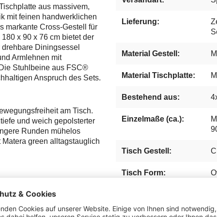
 Tischplatte aus massivem,
k mit feinen handwerklichen
Lieferung:
Z
s markante Cross-Gestell für
S
180 x 90 x 76 cm bietet der
er drehbare Diningsessel
Material Gestell:
M
 und Armlehnen mit
Die Stuhlbeine aus FSC®
Material Tischplatte:
M
chhaltigen Anspruch des Sets.
Bestehend aus:
4
ewegungsfreiheit am Tisch.
Einzelmaße (ca.):
M
tiefe und weich gepolsterter
9
 längere Runden mühelos
 Matera green alltagstauglich
Tisch Gestell:
C
Tisch Form:
O
e durchdachte Konstruktion
eint Design, Handarbeit und
Maximalbelastung
T
e bereitet und den hohen
(ca. kg):