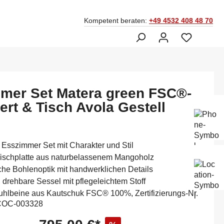
Kompetent beraten:
+49 4532 408 48 70
mer Set Matera green FSC®-
ziert & Tisch Avola Gestell
Ber
Fac
045
Esszimmer Set mit Charakter und Stil
Mo-
ischplatte aus naturbelassenem Mangoholz
Sam
che Bohlenoptik mit handwerklichen Details
14:
drehbare Sessel mit pflegeleichtem Stoff
tuhlbeine aus Kautschuk FSC® 100%, Zertifizierungs-Nr.
OC-003328