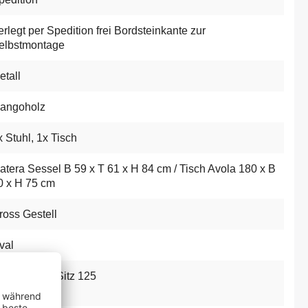
erlegt per Spedition frei Bordsteinkante zur
elbstmontage
etall
angoholz
x Stuhl, 1x Tisch
atera Sessel B 59 x T 61 x H 84 cm / Tisch Avola 180 x B
0 x H 75 cm
ross Gestell
val
isch 50, pro Sitz 125