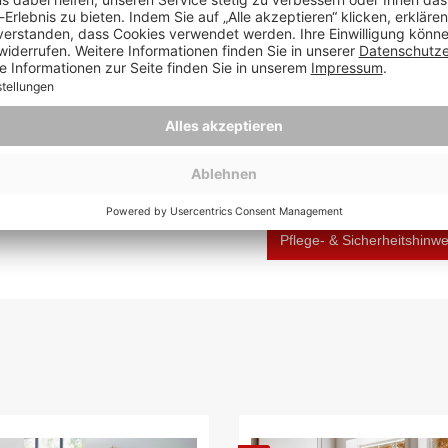
Herstellernummer:
4
weilen.
tifiziert & Tisch Avola
 stilvoller Mittelpunkt für
autschuk FSC® 100% | FSC®-
Hersteller: Mr. Deko, Lüb
Deutschland, verkauf@m
Pflege- & Sicherheitshinw